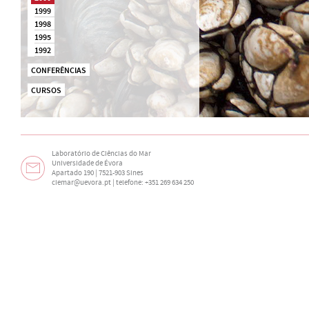
1999
1998
1995
1992
CONFERÊNCIAS
CURSOS
Laboratório de Ciências do Mar
Universidade de Évora
Apartado 190 | 7521-903 Sines
ciemar@uevora.pt
| telefone: +351 269 634 250