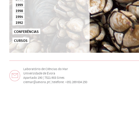
1999
1998
1995
1992
CONFERÊNCIAS
CURSOS
Laboratório de Ciências do Mar
Universidade de Évora
Apartado 190 | 7521-903 Sines
ciemar@uevora.pt
| telefone: +351 269 634 250