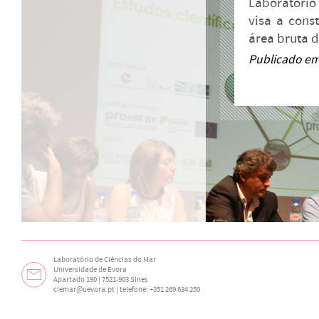
Laboratório
visa a cons
área bruta d
Publicado em
Laboratório de Ciências do Mar
Universidade de Évora
Apartado 190 | 7521-903 Sines
ciemar@uevora.pt
| telefone: +351 269 634 250