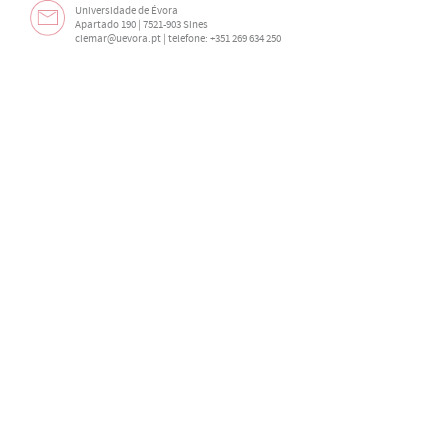
Universidade de Évora
Apartado 190 | 7521-903 Sines
ciemar@uevora.pt
| telefone: +351 269 634 250