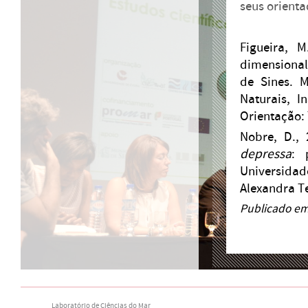
seus orienta
Figueira, M
dimensional
de Sines. 
Naturais, I
Orientação: 
Nobre, D., 
depressa
: 
Universidad
Alexandra T
Publicado em
Laboratório de Ciências do Mar