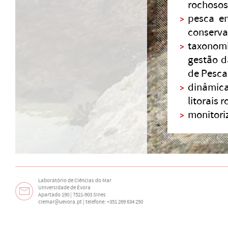
rochosos
pesca em
conserva
taxonomi
gestão d
de Pesca
dinâmica
litorais 
monitori
Laboratório de Ciências do Mar
Universidade de Évora
Apartado 190 | 7521-903 Sines
ciemar@uevora.pt
| telefone: +351 269 634 250