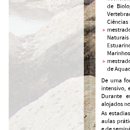
de Biolo
Vertebr
Ciências 
mestra
Naturais
Estuarin
Marinhos
mestrado
de Aquac
De uma for
intensivo,
Durante e
alojados n
As estadia
aulas práti
e de seminá