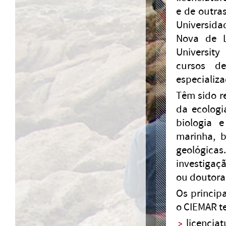
e de outras
Universida
Nova de L
University
cursos d
especializa
Têm sido r
da ecologi
biologia 
marinha, b
geológica
investigaçã
ou doutora
Os princip
o CIEMAR t
licencia