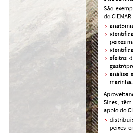
São exempl
do CIEMAR 
anatomia
identifi
peixes m
identifi
efeitos 
gastrópo
análise 
marinha.
Aproveitan
Sines, têm
apoio do C
distrib
peixes e