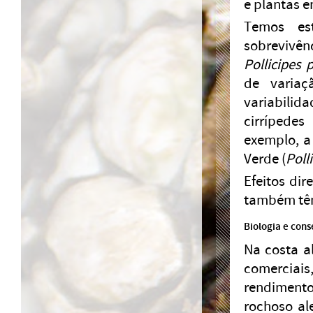
e plantas e
Temos es
sobrevivên
Pollicipes p
de variaç
variabilid
cirrípede
exemplo, a
Verde (
Poll
Efeitos dir
também têm
Biologia e con
Na costa a
comerciais,
rendimento
rochoso al