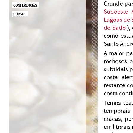
Grande par
CONFERÊNCIAS
Sudoeste A
CURSOS
Lagoas de 
do Sado
),
como estuár
Santo André
A maior pa
rochosos 
subtidais 
costa alen
restante c
costa conti
Temos test
temporais 
cracas, per
em litorais