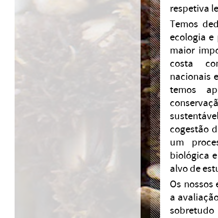
respetiva l
Temos dedi
ecologia e
maior impo
costa con
nacionais e
temos ap
conservaçã
sustentáv
cogestão d
um proces
biológica 
alvo de est
Os nossos 
a avaliação
sobretudo