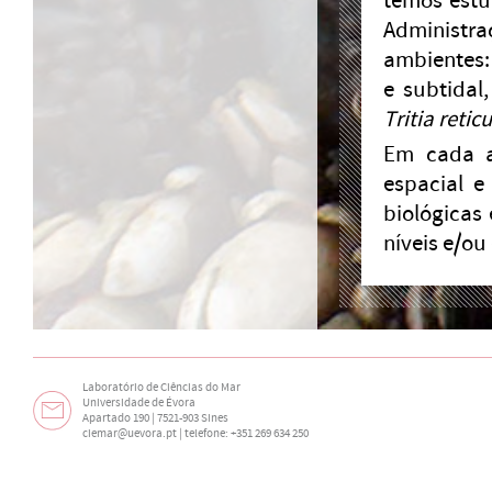
temos estu
Administra
ambientes:
e subtidal
Tritia retic
Em cada a
espacial e
biológicas 
níveis e/ou
Laboratório de Ciências do Mar
Universidade de Évora
Apartado 190 | 7521-903 Sines
ciemar@uevora.pt
| telefone: +351 269 634 250