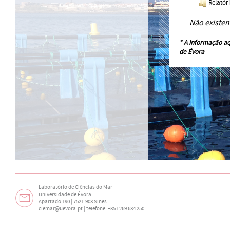
Relatór
Não existe
* A informação aq
de Évora
Laboratório de Ciências do Mar
Universidade de Évora
Apartado 190 | 7521-903 Sines
ciemar@uevora.pt
| telefone: +351 269 634 250